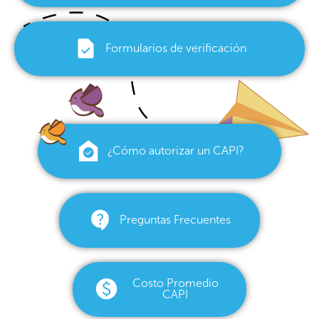
Formularios de verificación
¿Cómo autorizar un CAPI?
Preguntas Frecuentes
Costo Promedio
CAPI